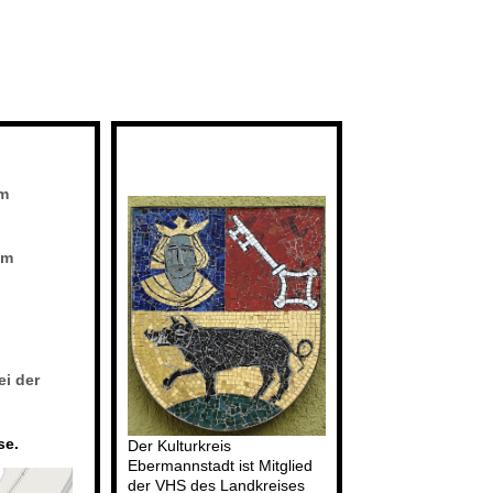
im
im
ei der
se.
Der Kulturkreis
Ebermannstadt ist Mitglied
der VHS des Landkreises