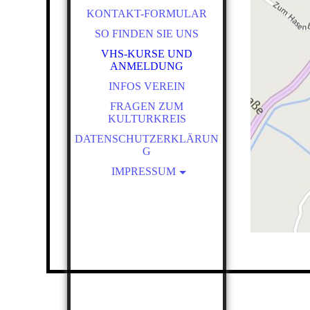
KONTAKT-FORMULAR
SO FINDEN SIE UNS
VHS-KURSE UND
ANMELDUNG
INFOS VEREIN
FRAGEN ZUM
KULTURKREIS
DATENSCHUTZERKLÄRUN
G
IMPRESSUM
ARCHIV
BÜCHERSCHRANK AM
MARKTPLATZ
ZOOM -
GEBRAUCHSANWEISUNG
KK-SS-2016
KK-WS-2015