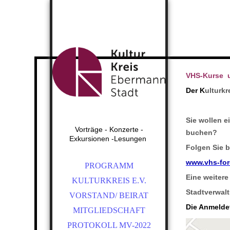
VHS-Kurse 
De
r K
ulturk
Sie wollen e
Vorträge - Konzerte -
buchen?
Exkursionen -Lesungen
Folgen Sie b
www.vhs-for
PROGRAMM
Eine weitere
KULTURKREIS E.V.
Stadtverwal
VORSTAND/ BEIRAT
Die Anmelde
MITGLIEDSCHAFT
PROTOKOLL MV-2022